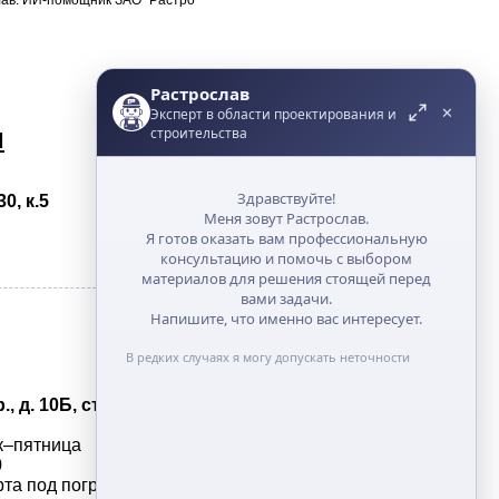
Растрослав
✕
Эксперт в области проектирования и
u
строительства
Здравствуйте!
0, к.5
Меня зовут Растрослав.
Я готов оказать вам профессиональную
консультацию и помочь с выбором
материалов для решения стоящей перед
вами задачи.
Напишите, что именно вас интересует.
В редких случаях я могу допускать неточности
 д. 10Б, стр. 1
к–пятница
0
а под погрузку: 9:00 — 17:00