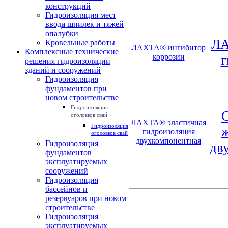
конструкций
Гидроизоляция мест
ввода шпилек и тяжей
опалубки
ЛА
Кровельные работы
ЛАХТА® ингибитор
Комплексные технические
коррозии
г
решения гидроизоляции
зданий и сооружений
Гидроизоляция
фундаментов при
новом строительстве
Гидроизоляция
оголовков свай
ЛАХТА® эластичная
Гидроизоляция
ж
гидроизоляция
оголовков свай
двухкомпонентная
Гидроизоляция
дв
фундаментов
эксплуатируемых
сооружений
Гидроизоляция
бассейнов и
резервуаров при новом
строительстве
Гидроизоляция
эксплуатируемых